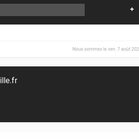
Nous sommes le ven. 7 août 202
le.fr