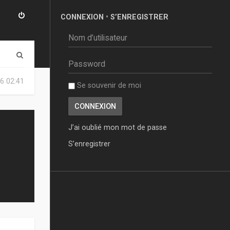
CONNEXION
•
S’ENREGISTRER
R
e
6 02:41
Se souvenir de moi
c
h
e
J’ai oublié mon mot de passe
r
S’enregistrer
c
h
e
r