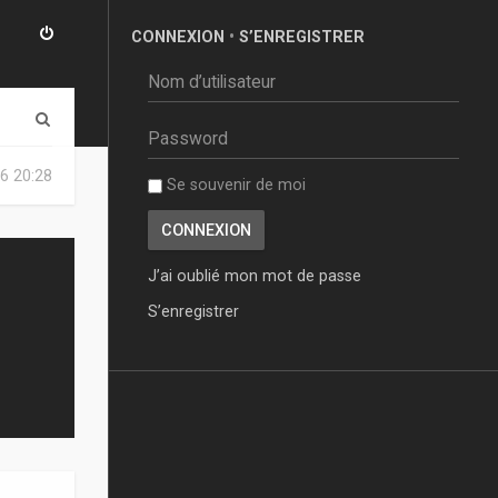
CONNEXION
•
S’ENREGISTRER
R
e
6 20:28
Se souvenir de moi
c
h
e
J’ai oublié mon mot de passe
r
S’enregistrer
c
h
e
r