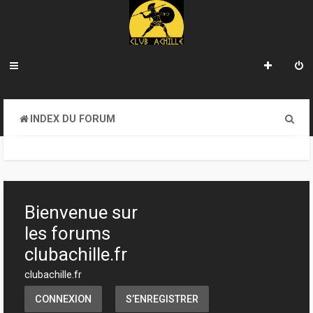
R
INDEX DU FORUM
e
c
h
e
Bienvenue sur
r
les forums
c
clubachille.fr
h
clubachille.fr
e
CONNEXION
S’ENREGISTRER