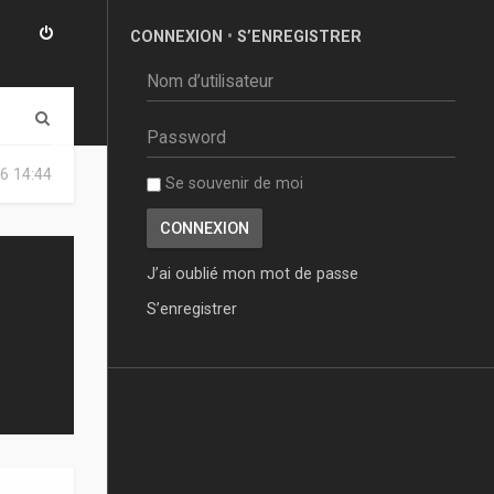
CONNEXION
•
S’ENREGISTRER
R
e
6 14:44
Se souvenir de moi
c
h
e
J’ai oublié mon mot de passe
r
S’enregistrer
c
h
e
r