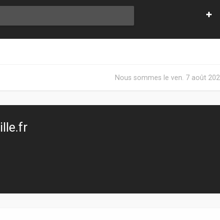
Nous sommes le ven. 7 août 202
le.fr