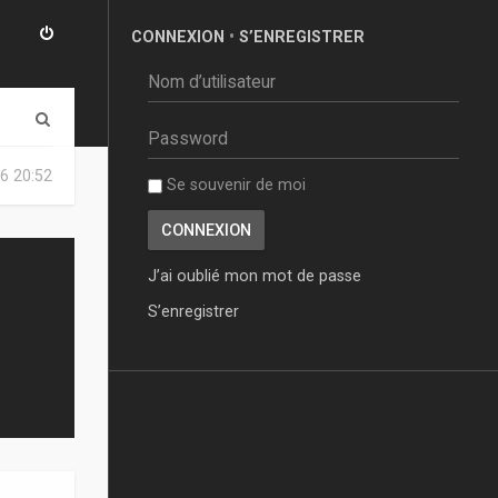
CONNEXION
•
S’ENREGISTRER
R
e
6 20:52
Se souvenir de moi
c
h
e
J’ai oublié mon mot de passe
r
S’enregistrer
c
h
e
r