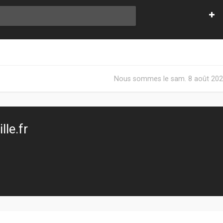
Nous sommes le sam. 8 août 202
le.fr