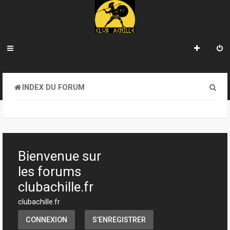
R
INDEX DU FORUM
e
c
h
e
Bienvenue sur
r
les forums
c
clubachille.fr
h
clubachille.fr
e
CONNEXION
S’ENREGISTRER