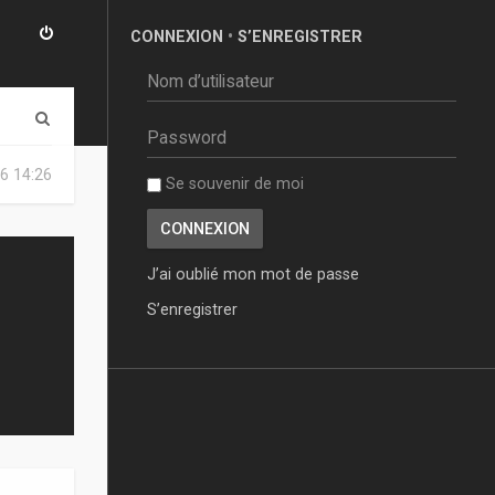
CONNEXION
•
S’ENREGISTRER
R
e
6 14:26
Se souvenir de moi
c
h
e
J’ai oublié mon mot de passe
r
S’enregistrer
c
h
e
r