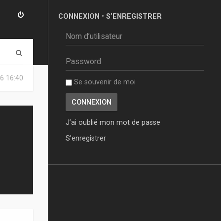
CONNEXION
•
S’ENREGISTRER
R
e
6 16:40
Se souvenir de moi
c
h
e
J’ai oublié mon mot de passe
r
S’enregistrer
c
h
e
r