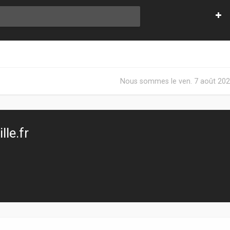
Nous sommes le ven. 7 août 202
le.fr