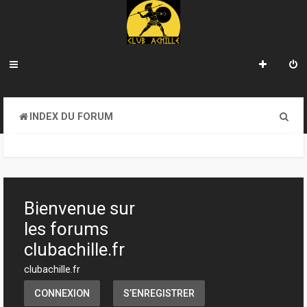
R
INDEX DU FORUM
e
c
h
e
Bienvenue sur
r
les forums
c
clubachille.fr
h
clubachille.fr
e
CONNEXION
S’ENREGISTRER