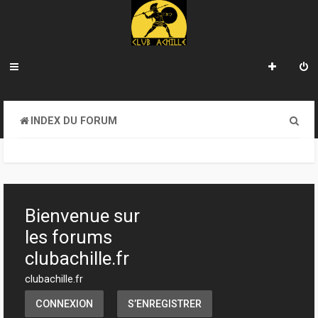
R
INDEX DU FORUM
e
c
h
e
Bienvenue sur
r
les forums
c
clubachille.fr
h
clubachille.fr
e
CONNEXION
S’ENREGISTRER