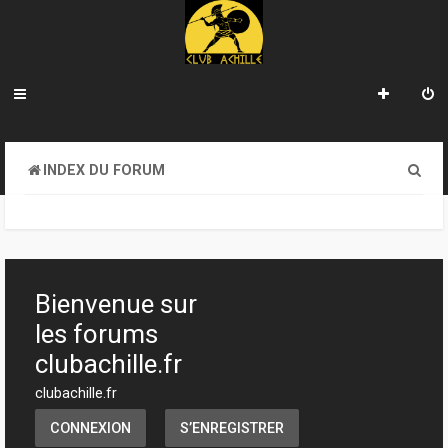
R
INDEX DU FORUM
e
c
h
e
Bienvenue sur
r
les forums
c
clubachille.fr
h
clubachille.fr
e
CONNEXION
S’ENREGISTRER