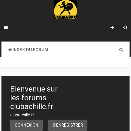
R
INDEX DU FORUM
e
c
h
e
Bienvenue sur
r
les forums
c
clubachille.fr
h
clubachille.fr
e
CONNEXION
S’ENREGISTRER