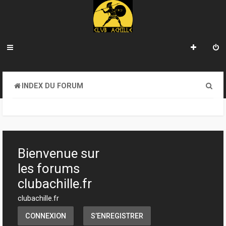
R
INDEX DU FORUM
e
c
h
e
Bienvenue sur
r
les forums
c
clubachille.fr
h
clubachille.fr
e
CONNEXION
S’ENREGISTRER