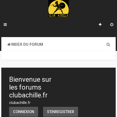
R
INDEX DU FORUM
e
c
h
e
Bienvenue sur
r
les forums
c
clubachille.fr
h
clubachille.fr
e
CONNEXION
S’ENREGISTRER