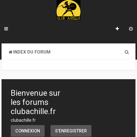
R
INDEX DU FORUM
e
c
h
e
Bienvenue sur
r
les forums
c
clubachille.fr
h
clubachille.fr
e
CONNEXION
S’ENREGISTRER