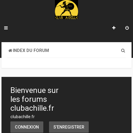
R
INDEX DU FORUM
e
c
h
e
Bienvenue sur
r
les forums
c
clubachille.fr
h
clubachille.fr
e
CONNEXION
S’ENREGISTRER