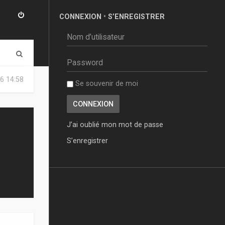
CONNEXION
•
S’ENREGISTRER
R
e
6 14:58
Se souvenir de moi
c
h
e
J’ai oublié mon mot de passe
r
S’enregistrer
c
h
e
r