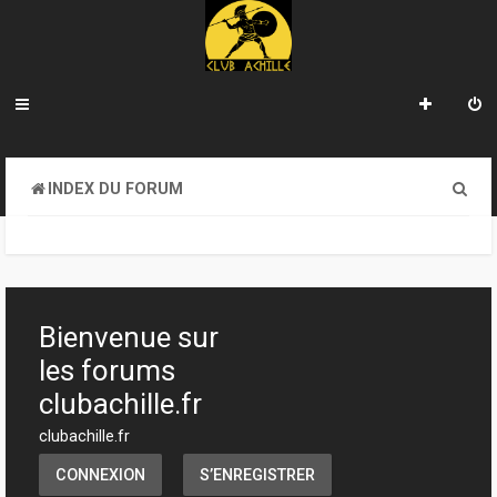
R
INDEX DU FORUM
e
c
h
e
Bienvenue sur
r
les forums
c
clubachille.fr
h
clubachille.fr
e
CONNEXION
S’ENREGISTRER