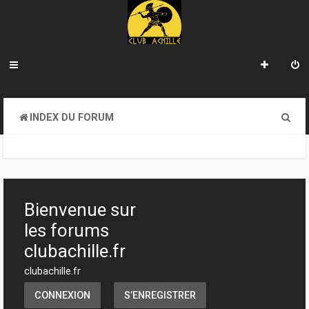
R
INDEX DU FORUM
e
c
h
e
Bienvenue sur
r
les forums
c
clubachille.fr
h
clubachille.fr
e
CONNEXION
S’ENREGISTRER