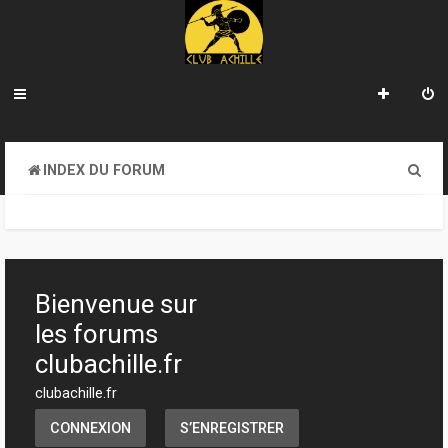
R
INDEX DU FORUM
e
c
h
e
Bienvenue sur
r
les forums
c
clubachille.fr
h
clubachille.fr
e
CONNEXION
S’ENREGISTRER