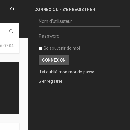
CONNEXION
•
S’ENREGISTRER
R
e
6 07:04
Se souvenir de moi
c
h
e
J’ai oublié mon mot de passe
r
S’enregistrer
c
h
e
r