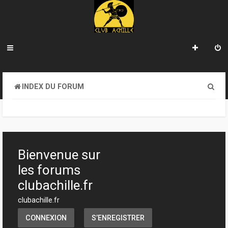
R
INDEX DU FORUM
e
c
h
e
Bienvenue sur
r
les forums
c
clubachille.fr
h
clubachille.fr
e
CONNEXION
S’ENREGISTRER