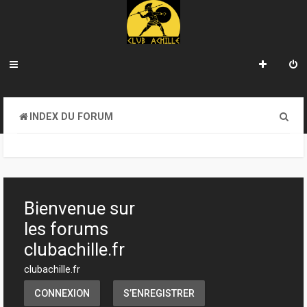
R
INDEX DU FORUM
e
c
h
e
Bienvenue sur
r
les forums
c
clubachille.fr
h
clubachille.fr
e
CONNEXION
S’ENREGISTRER