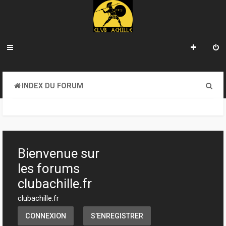
R
INDEX DU FORUM
e
c
h
e
Bienvenue sur
r
les forums
c
clubachille.fr
h
clubachille.fr
e
CONNEXION
S’ENREGISTRER