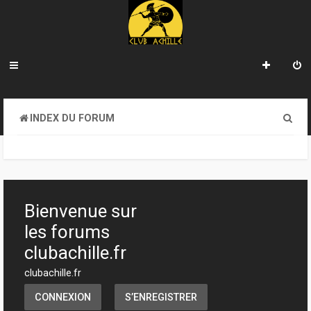
R
INDEX DU FORUM
e
c
h
e
Bienvenue sur
r
les forums
c
clubachille.fr
h
clubachille.fr
e
CONNEXION
S’ENREGISTRER