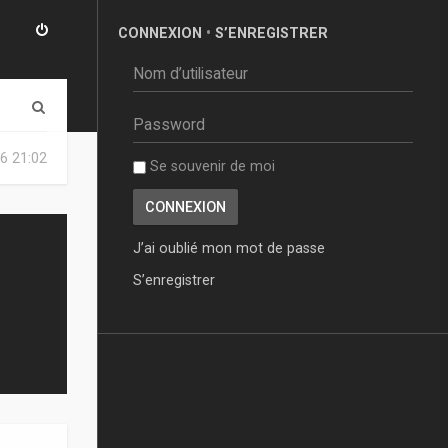
CONNEXION
•
S’ENREGISTRER
R
e
6 21:02
Se souvenir de moi
c
h
e
J’ai oublié mon mot de passe
r
S’enregistrer
c
h
e
r