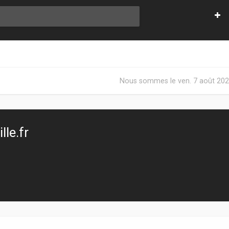
Nous sommes le ven. 7 août 202
le.fr