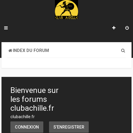
R
INDEX DU FORUM
e
c
h
e
Bienvenue sur
r
les forums
c
clubachille.fr
h
clubachille.fr
e
CONNEXION
S’ENREGISTRER