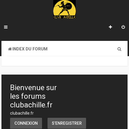
R
INDEX DU FORUM
e
c
h
e
Bienvenue sur
r
les forums
c
clubachille.fr
h
clubachille.fr
e
CONNEXION
S’ENREGISTRER