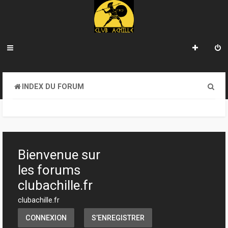
R
INDEX DU FORUM
e
c
h
e
Bienvenue sur
r
les forums
c
clubachille.fr
h
clubachille.fr
e
CONNEXION
S’ENREGISTRER