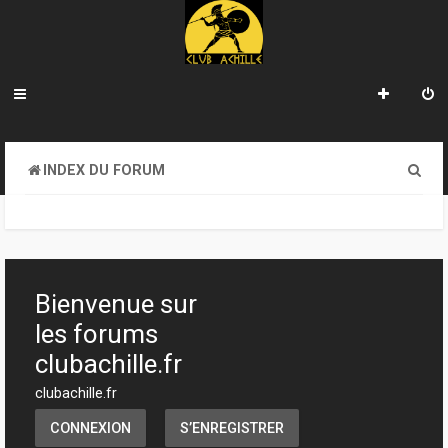
R
INDEX DU FORUM
e
c
h
e
Bienvenue sur
r
les forums
c
clubachille.fr
h
clubachille.fr
e
CONNEXION
S’ENREGISTRER