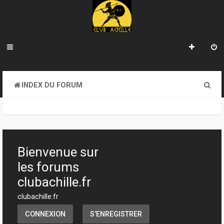
R
INDEX DU FORUM
e
c
h
e
Bienvenue sur
r
les forums
c
clubachille.fr
h
clubachille.fr
e
CONNEXION
S’ENREGISTRER