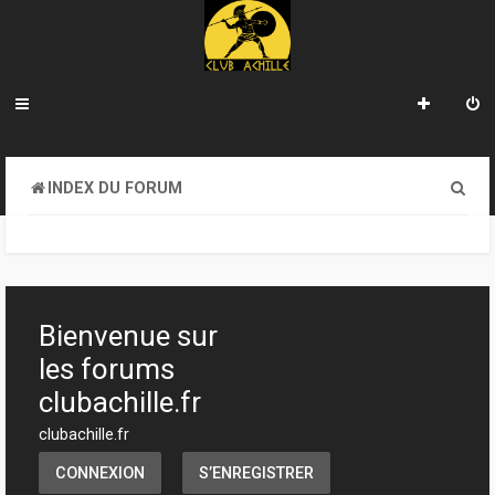
R
INDEX DU FORUM
e
c
h
e
Bienvenue sur
r
les forums
c
clubachille.fr
h
clubachille.fr
e
CONNEXION
S’ENREGISTRER