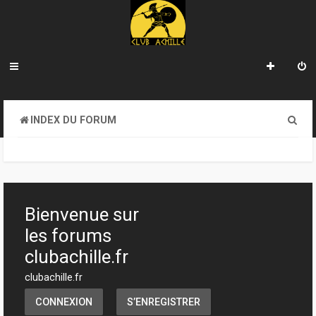
R
INDEX DU FORUM
e
c
h
e
Bienvenue sur
r
les forums
c
clubachille.fr
h
clubachille.fr
e
CONNEXION
S’ENREGISTRER