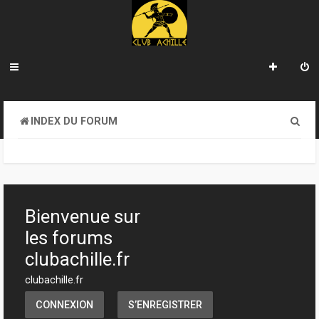
R
INDEX DU FORUM
e
c
h
e
Bienvenue sur
r
les forums
c
clubachille.fr
h
clubachille.fr
e
CONNEXION
S’ENREGISTRER