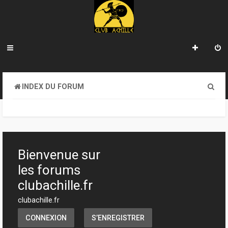
R
INDEX DU FORUM
e
c
h
e
Bienvenue sur
r
les forums
c
clubachille.fr
h
clubachille.fr
e
CONNEXION
S’ENREGISTRER