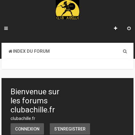
R
INDEX DU FORUM
e
c
h
e
Bienvenue sur
r
les forums
c
clubachille.fr
h
clubachille.fr
e
CONNEXION
S’ENREGISTRER