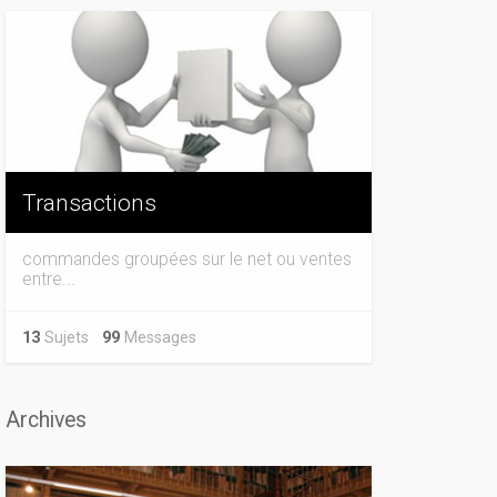
Transactions
commandes groupées sur le net ou ventes
entre...
13
Sujets
99
Messages
Archives