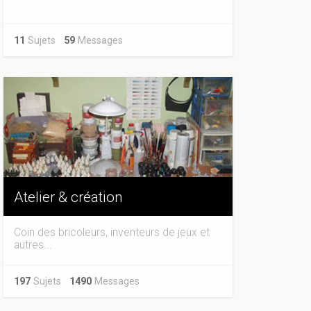
11
Sujets
59
Messages
Atelier & création
Coin des bricoleurs, inventeurs de jeux et
autres...
197
Sujets
1490
Messages