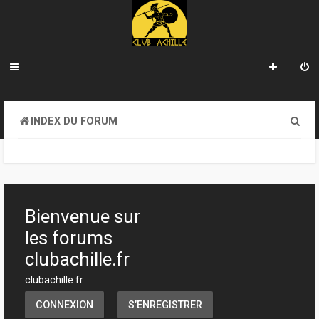
R
INDEX DU FORUM
e
c
h
e
Bienvenue sur
r
les forums
c
clubachille.fr
h
clubachille.fr
e
CONNEXION
S’ENREGISTRER