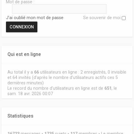
Mot de passe :
J’ai oublié mon mot de passe
Se souvenir de moi
Qui est en ligne
Au total il y a
66
utilisateurs en ligne : 2 enregistrés, 0 invisible
et 64 invités (d’après le nombre d’utilisateurs actifs ces 5
dernières minutes)
Le record du nombre d’utilisateurs en ligne est de
651
, le
sam. 18 avr. 2026 00:07
Statistiques
16723
messages •
1735
sujets •
117
membres • Le membre