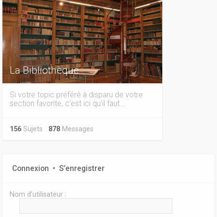
La Bibliothèque
Si votre topic préféré à disparu de votre
section favorite, c'est ici qu'il faut...
156
Sujets
878
Messages
Connexion
•
S’enregistrer
Nom d’utilisateur :