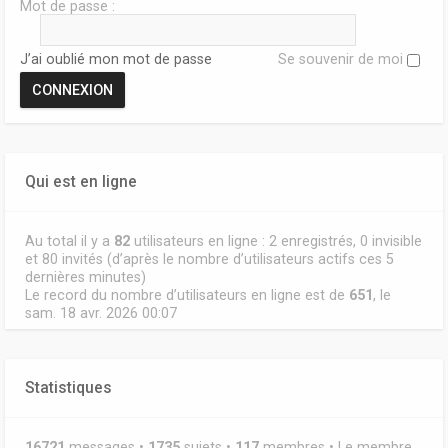
Mot de passe :
J’ai oublié mon mot de passe
Se souvenir de moi
Qui est en ligne
Au total il y a
82
utilisateurs en ligne : 2 enregistrés, 0 invisible
et 80 invités (d’après le nombre d’utilisateurs actifs ces 5
dernières minutes)
Le record du nombre d’utilisateurs en ligne est de
651
, le
sam. 18 avr. 2026 00:07
Statistiques
16721
messages •
1735
sujets •
117
membres • Le membre