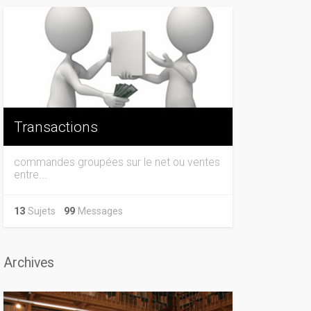
Transactions
commandes groupées sur le net ou ventes
entre...
13
Sujets
99
Messages
Archives