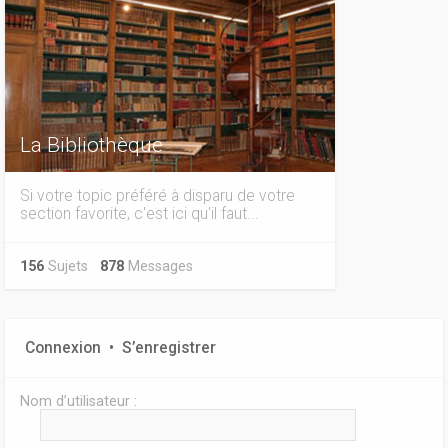
La Bibliothèque
Si votre topic préféré à disparu de votre
section favorite, c'est ici qu'il faut...
156
Sujets
878
Messages
Connexion
•
S’enregistrer
Nom d’utilisateur :