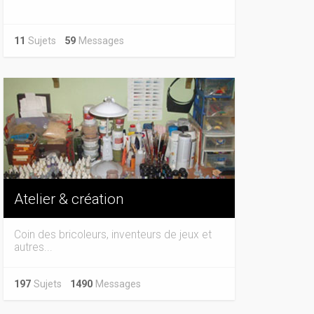
11
Sujets
59
Messages
Atelier & création
Coin des bricoleurs, inventeurs de jeux et
autres...
197
Sujets
1490
Messages