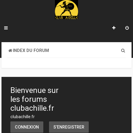
R
INDEX DU FORUM
e
c
h
e
Bienvenue sur
r
les forums
c
clubachille.fr
h
clubachille.fr
e
CONNEXION
S’ENREGISTRER