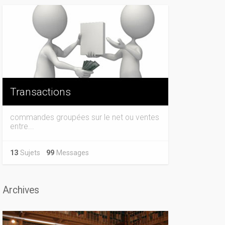
Transactions
commandes groupées sur le net ou ventes
entre...
13
Sujets
99
Messages
Archives