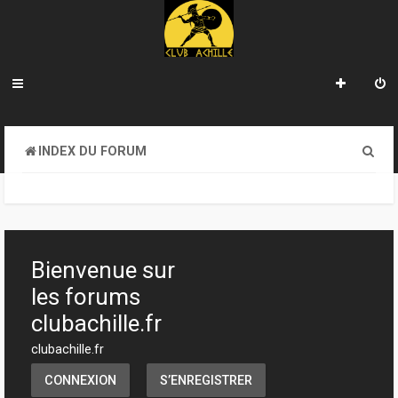
R
INDEX DU FORUM
e
c
h
e
Bienvenue sur
r
les forums
c
clubachille.fr
h
clubachille.fr
e
CONNEXION
S’ENREGISTRER