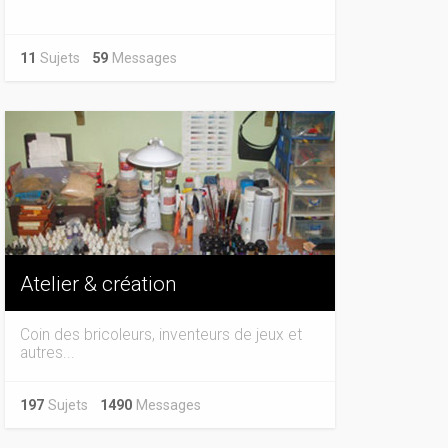
11
Sujets
59
Messages
Atelier & création
Coin des bricoleurs, inventeurs de jeux et
autres...
197
Sujets
1490
Messages