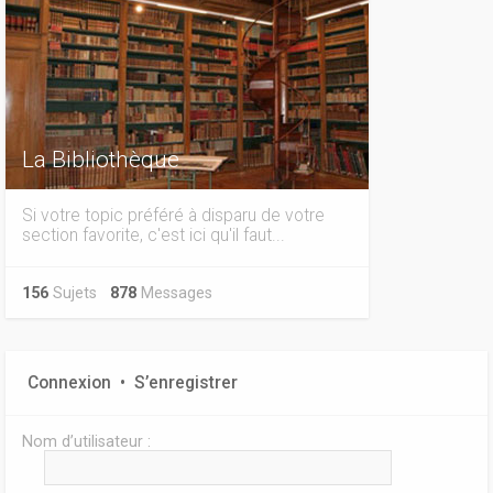
La Bibliothèque
Si votre topic préféré à disparu de votre
section favorite, c'est ici qu'il faut...
156
Sujets
878
Messages
Connexion
•
S’enregistrer
Nom d’utilisateur :