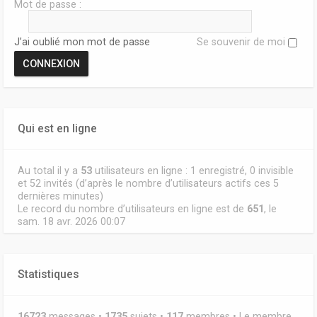
Mot de passe :
J’ai oublié mon mot de passe
Se souvenir de moi
Qui est en ligne
Au total il y a
53
utilisateurs en ligne : 1 enregistré, 0 invisible
et 52 invités (d’après le nombre d’utilisateurs actifs ces 5
dernières minutes)
Le record du nombre d’utilisateurs en ligne est de
651
, le
sam. 18 avr. 2026 00:07
Statistiques
16723
messages •
1735
sujets •
117
membres • Le membre