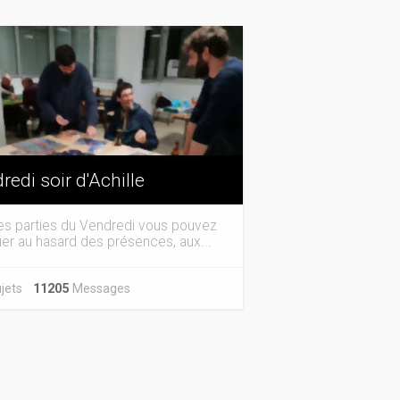
redi soir d'Achille
es parties du Vendredi vous pouvez
ier au hasard des présences, aux...
jets
11205
Messages