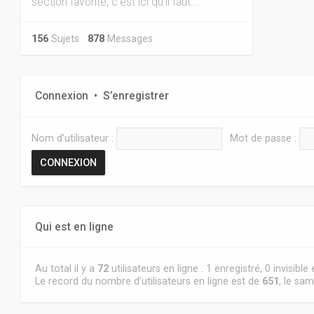
section favorite, c'est ici qu'il faut...
156
Sujets
878
Messages
Connexion
•
S’enregistrer
Nom d’utilisateur :
Mot de passe :
Qui est en ligne
Au total il y a
72
utilisateurs en ligne : 1 enregistré, 0 invisibl
Le record du nombre d’utilisateurs en ligne est de
651
, le sam