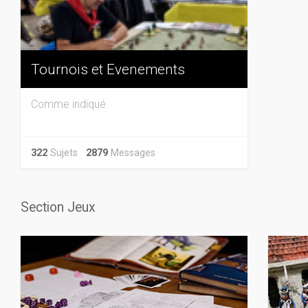
Tournois et Evenements
Comme indiqué
322
Sujets
2879
Messages
Section Jeux