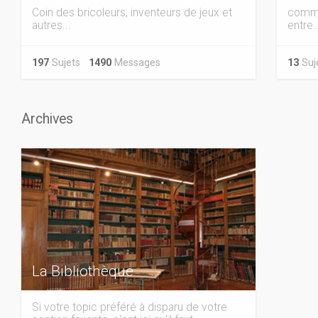
Coin des bricoleurs, inventeurs de jeux et
comma
autres...
entre..
197
Sujets
1490
Messages
13
Su
Archives
La Bibliothèque
Si votre topic préféré à disparu de votre