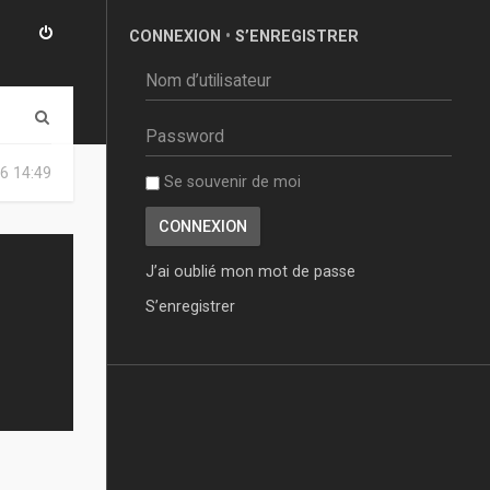
CONNEXION
•
S’ENREGISTRER
R
e
6 14:49
Se souvenir de moi
c
h
e
J’ai oublié mon mot de passe
r
S’enregistrer
c
h
e
r