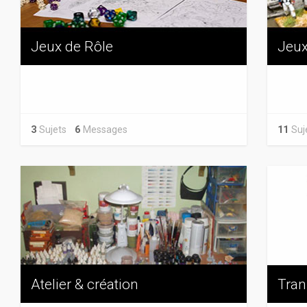
Jeux de Rôle
Jeux
3
Sujets
6
Messages
11
Su
Atelier & création
Tran