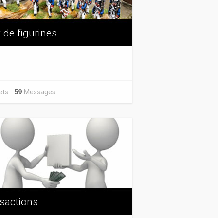
 de figurines
jets
59
Messages
sactions