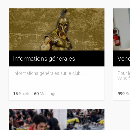
Informations générales
Vend
Informations générales sur le club...
Pour l
vous f
15
Sujets
60
Messages
999
Su