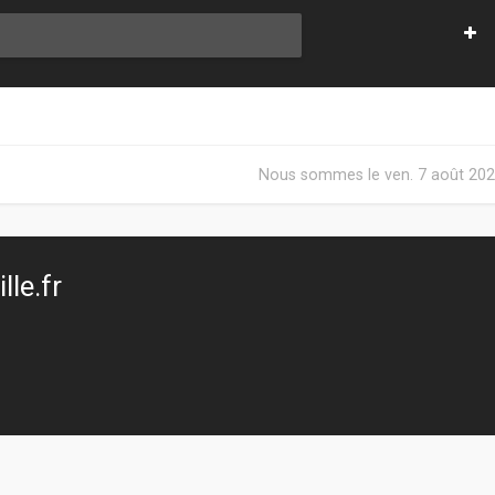
Nous sommes le ven. 7 août 202
le.fr