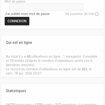
Mot de passe :
J’ai oublié mon mot de passe
Se souvenir de moi
Qui est en ligne
Au total il y a
60
utilisateurs en ligne : 1 enregistré, 0 invisible
et 59 invités (d’après le nombre d’utilisateurs actifs ces 5
dernières minutes)
Le record du nombre d’utilisateurs en ligne est de
651
, le
sam. 18 avr. 2026 00:07
Statistiques
16723
messages •
1735
sujets •
117
membres • Le membre