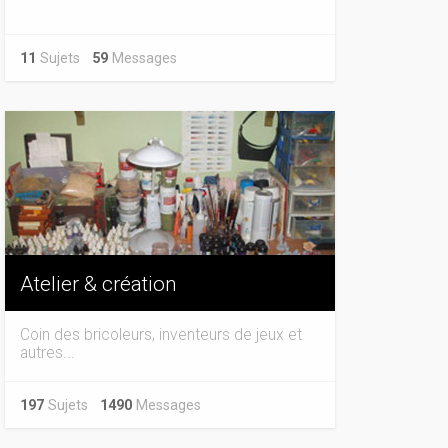
11
Sujets
59
Messages
Atelier & création
Coin des bricoleurs, inventeurs de jeux et
autres...
197
Sujets
1490
Messages