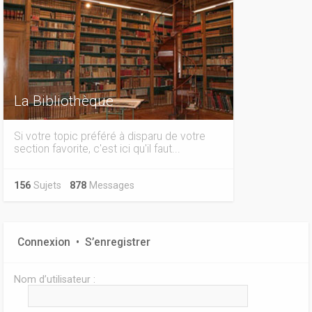
La Bibliothèque
Si votre topic préféré à disparu de votre
section favorite, c'est ici qu'il faut...
156
Sujets
878
Messages
Connexion
•
S’enregistrer
Nom d’utilisateur :