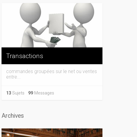
Transactions
commandes groupées sur le net ou ventes
entre...
13
Sujets
99
Messages
Archives