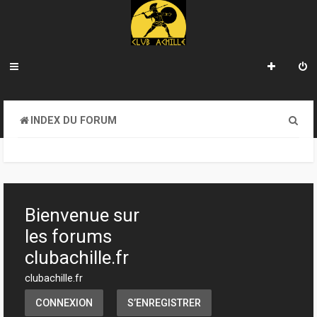
R
INDEX DU FORUM
e
c
h
e
Bienvenue sur
r
les forums
c
clubachille.fr
h
clubachille.fr
e
CONNEXION
S’ENREGISTRER