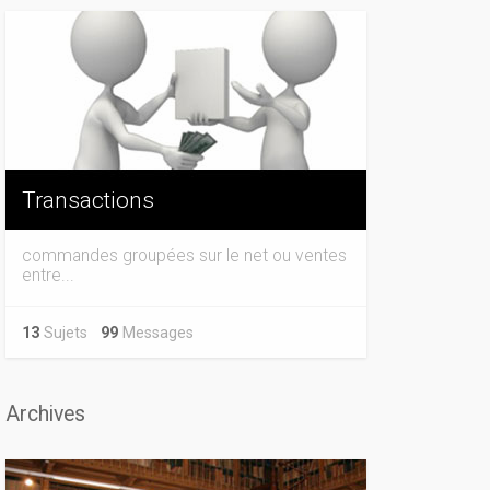
Transactions
commandes groupées sur le net ou ventes
entre...
13
Sujets
99
Messages
Archives