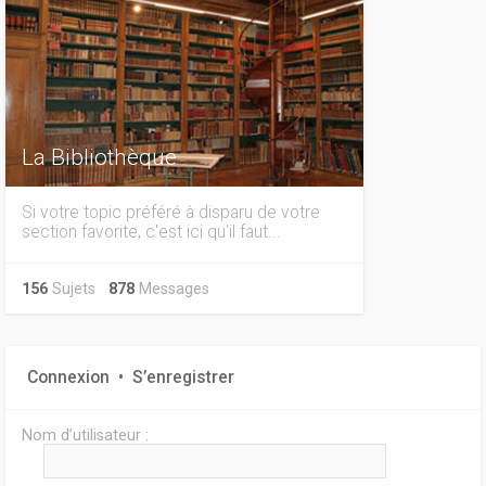
La Bibliothèque
Si votre topic préféré à disparu de votre
section favorite, c'est ici qu'il faut...
156
Sujets
878
Messages
Connexion
•
S’enregistrer
Nom d’utilisateur :