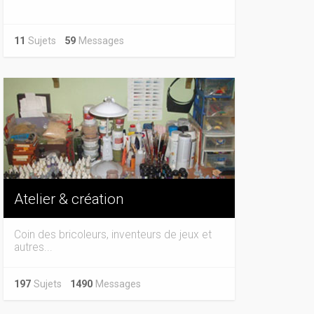
11
Sujets
59
Messages
Atelier & création
Coin des bricoleurs, inventeurs de jeux et
autres...
197
Sujets
1490
Messages