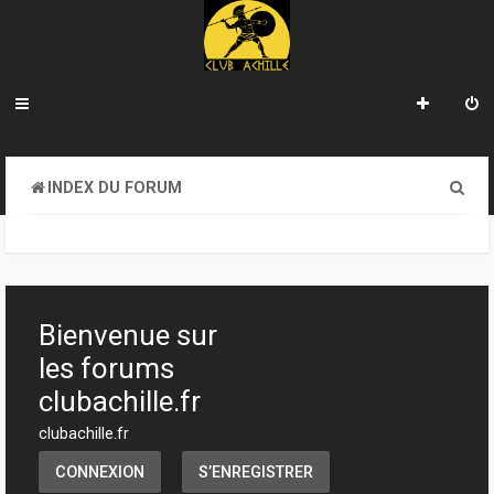
R
INDEX DU FORUM
e
c
h
e
Bienvenue sur
r
les forums
c
clubachille.fr
h
clubachille.fr
e
CONNEXION
S’ENREGISTRER