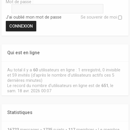
Mot de passe :
J’ai oublié mon mot de passe
Se souvenir de moi
Qui est en ligne
Au total il y a
60
utilisateurs en ligne : 1 enregistré, 0 invisible
et 59 invités (d’après le nombre d’utilisateurs actifs ces 5
dernières minutes)
Le record du nombre d’utilisateurs en ligne est de
651
, le
sam. 18 avr. 2026 00:07
Statistiques
16723
messages •
1735
sujets •
117
membres • Le membre