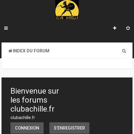
R
INDEX DU FORUM
e
c
h
e
Bienvenue sur
r
les forums
c
clubachille.fr
h
clubachille.fr
e
CONNEXION
S’ENREGISTRER