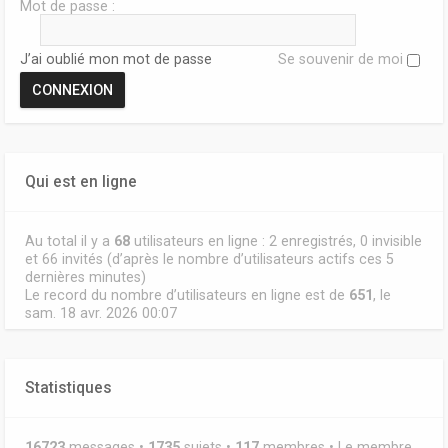
Mot de passe :
J’ai oublié mon mot de passe
Se souvenir de moi
Qui est en ligne
Au total il y a
68
utilisateurs en ligne : 2 enregistrés, 0 invisible
et 66 invités (d’après le nombre d’utilisateurs actifs ces 5
dernières minutes)
Le record du nombre d’utilisateurs en ligne est de
651
, le
sam. 18 avr. 2026 00:07
Statistiques
16723
messages •
1735
sujets •
117
membres • Le membre