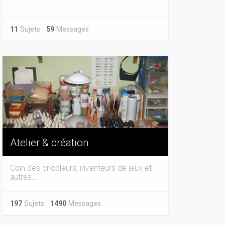
11
Sujets
59
Messages
Atelier & création
Coin des bricoleurs, inventeurs de jeux et
autres...
197
Sujets
1490
Messages