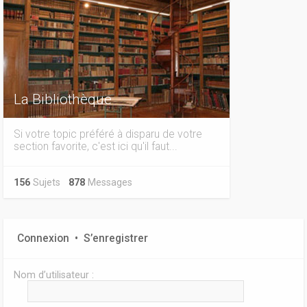
La Bibliothèque
Si votre topic préféré à disparu de votre
section favorite, c'est ici qu'il faut...
156
Sujets
878
Messages
Connexion
•
S’enregistrer
Nom d’utilisateur :