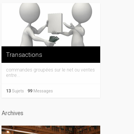
Transactions
commandes groupées sur le net ou ventes
entre...
13
Sujets
99
Messages
Archives