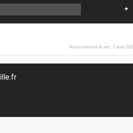
Nous sommes le ven. 7 août 202
le.fr