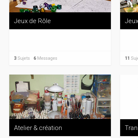
Jeux de Rôle
Jeux
3
Sujets
6
Messages
11
Su
Atelier & création
Tran