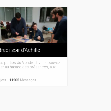
redi soir d'Achille
es parties du Vendredi vous pouvez
ier au hasard des présences, aux...
jets
11205
Messages