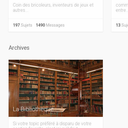
Coin des bricoleurs, inventeurs de jeux et
comma
autres...
entre..
197
Sujets
1490
Messages
13
Su
Archives
La Bibliothèque
Si votre topic préféré à disparu de votre