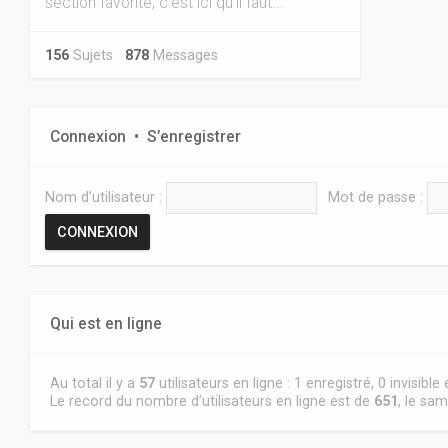
section favorite, c'est ici qu'il faut...
156
Sujets
878
Messages
Connexion
•
S’enregistrer
Nom d’utilisateur :
Mot de passe :
Qui est en ligne
Au total il y a
57
utilisateurs en ligne : 1 enregistré, 0 invisibl
Le record du nombre d’utilisateurs en ligne est de
651
, le sam