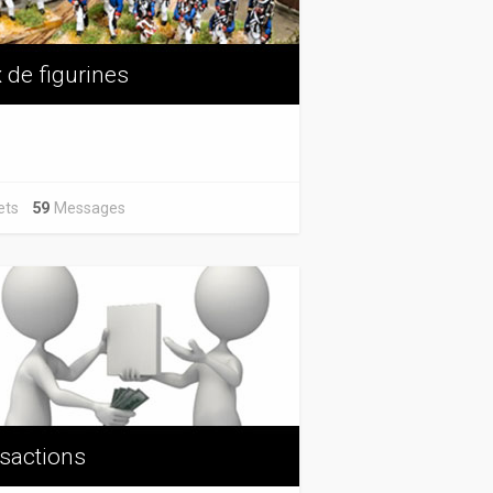
 de figurines
jets
59
Messages
sactions