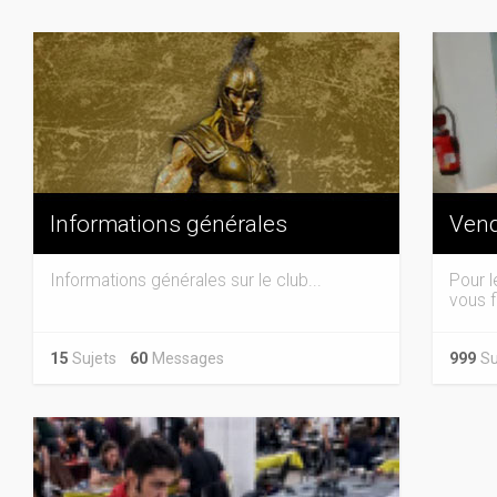
Informations générales
Vend
Informations générales sur le club...
Pour l
vous f
15
Sujets
60
Messages
999
Su