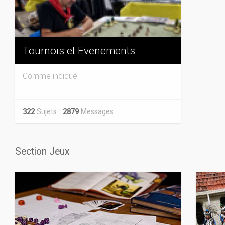
Tournois et Evenements
Comme indiqué
322
Sujets
2879
Messages
Section Jeux