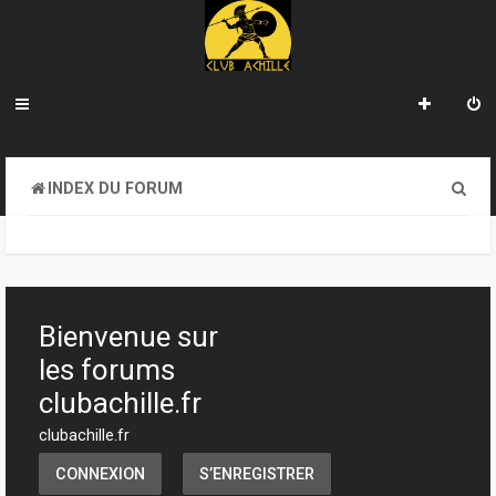
R
INDEX DU FORUM
e
c
h
e
Bienvenue sur
r
les forums
c
clubachille.fr
h
clubachille.fr
e
CONNEXION
S’ENREGISTRER