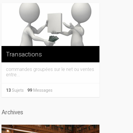
Transactions
commandes groupées sur le net ou ventes
entre...
13
Sujets
99
Messages
Archives