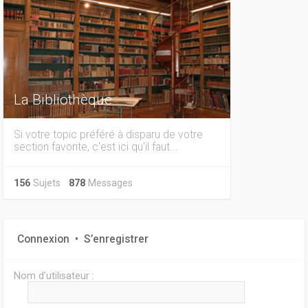
La Bibliothèque
Si votre topic préféré à disparu de votre
section favorite, c'est ici qu'il faut...
156
Sujets
878
Messages
Connexion
•
S’enregistrer
Nom d’utilisateur :