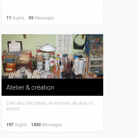
11
Sujets
59
Messages
Atelier & création
Coin des bricoleurs, inventeurs de jeux et
autres...
197
Sujets
1490
Messages