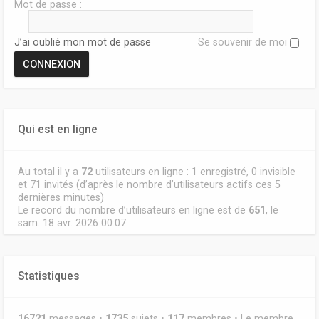
Mot de passe :
J’ai oublié mon mot de passe
Se souvenir de moi
Qui est en ligne
Au total il y a
72
utilisateurs en ligne : 1 enregistré, 0 invisible
et 71 invités (d’après le nombre d’utilisateurs actifs ces 5
dernières minutes)
Le record du nombre d’utilisateurs en ligne est de
651
, le
sam. 18 avr. 2026 00:07
Statistiques
16721
messages •
1735
sujets •
117
membres • Le membre