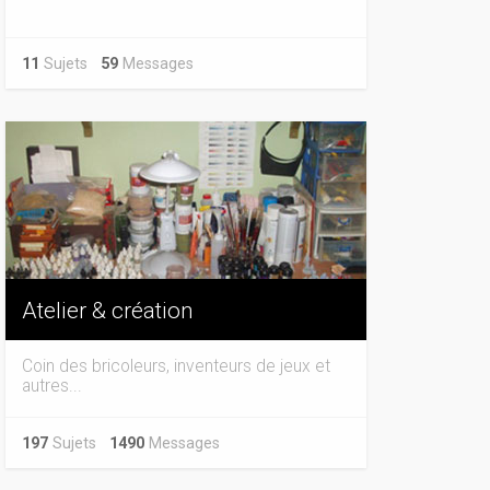
11
Sujets
59
Messages
Atelier & création
Coin des bricoleurs, inventeurs de jeux et
autres...
197
Sujets
1490
Messages