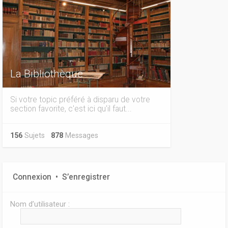
La Bibliothèque
Si votre topic préféré à disparu de votre
section favorite, c'est ici qu'il faut...
156
Sujets
878
Messages
Connexion
•
S’enregistrer
Nom d’utilisateur :