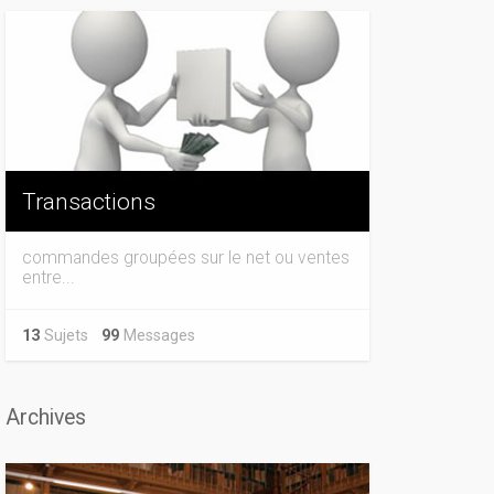
Transactions
commandes groupées sur le net ou ventes
entre...
13
Sujets
99
Messages
Archives