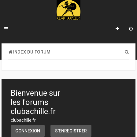
R
INDEX DU FORUM
e
c
h
e
Bienvenue sur
r
les forums
c
clubachille.fr
h
clubachille.fr
e
CONNEXION
S’ENREGISTRER