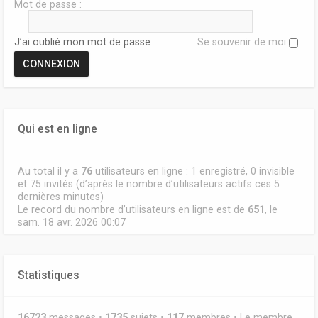
Mot de passe :
J’ai oublié mon mot de passe
Se souvenir de moi
Qui est en ligne
Au total il y a
76
utilisateurs en ligne : 1 enregistré, 0 invisible
et 75 invités (d’après le nombre d’utilisateurs actifs ces 5
dernières minutes)
Le record du nombre d’utilisateurs en ligne est de
651
, le
sam. 18 avr. 2026 00:07
Statistiques
16723
messages •
1735
sujets •
117
membres • Le membre