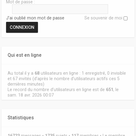
Mot de passe :
J’ai oublié mon mot de passe
Se souvenir de moi
Qui est en ligne
Au total il y a
68
utilisateurs en ligne : 1 enregistré, 0 invisible
et 67 invités (d’après le nombre d’utilisateurs actifs ces 5
dernières minutes)
Le record du nombre d’utilisateurs en ligne est de
651
, le
sam. 18 avr. 2026 00:07
Statistiques
16723
messages •
1735
sujets •
117
membres • Le membre