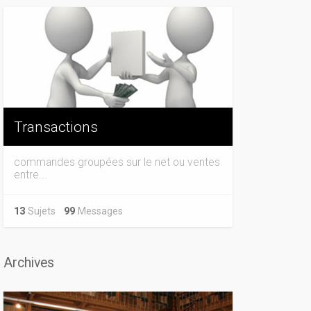
Transactions
commandes groupées sur le net ou ventes
entre...
13
Sujets
99
Messages
Archives