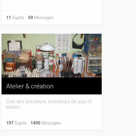
11
Sujets
59
Messages
Atelier & création
Coin des bricoleurs, inventeurs de jeux et
autres...
197
Sujets
1490
Messages