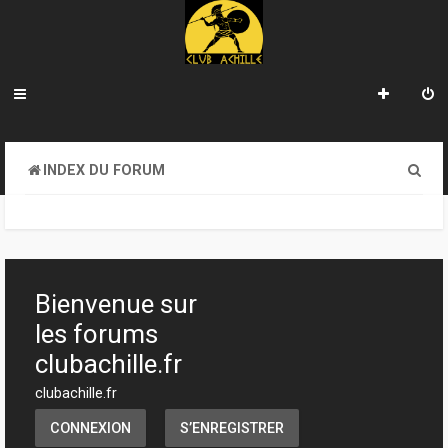
R
INDEX DU FORUM
e
c
h
e
Bienvenue sur
r
les forums
c
clubachille.fr
h
clubachille.fr
e
CONNEXION
S’ENREGISTRER