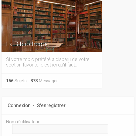
La Bibliothèque
Si votre topic préféré à disparu de votre
section favorite, c'est ici qu'il faut...
156
Sujets
878
Messages
Connexion
•
S’enregistrer
Nom d’utilisateur :