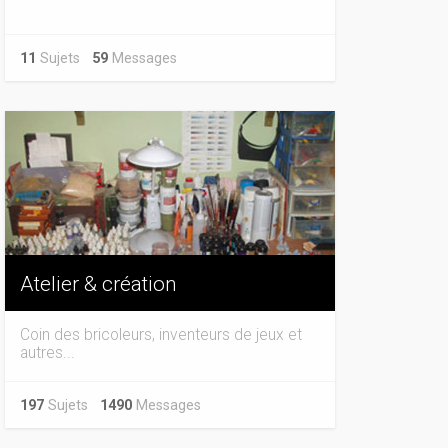
11
Sujets
59
Messages
Atelier & création
Coin des bricoleurs, inventeurs de jeux et
autres...
197
Sujets
1490
Messages