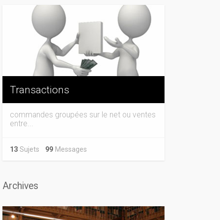
Transactions
commandes groupées sur le net ou ventes
entre...
13
Sujets
99
Messages
Archives