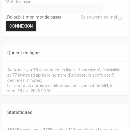
Mot de passe :
J’ai oublié mon mot de passe
Se souvenir de moi
Qui est en ligne
Au total il y a
78
utilisateurs en ligne : 1 enregistré, 0 invisible
et 77 invités (d’après le nombre d’utilisateurs actifs ces 5
dernières minutes)
Le record du nombre d’utilisateurs en ligne est de
651
, le
sam. 18 avr. 2026 00:07
Statistiques
16723
messages •
1735
sujets •
117
membres • Le membre