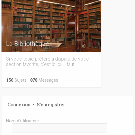
La Bibliothèque
Si votre topic préféré à disparu de votre
section favorite, c'est ici qu'il faut...
156
Sujets
878
Messages
Connexion
•
S’enregistrer
Nom d’utilisateur :