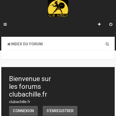
R
INDEX DU FORUM
e
c
h
e
Bienvenue sur
r
les forums
c
clubachille.fr
h
clubachille.fr
e
CONNEXION
S’ENREGISTRER