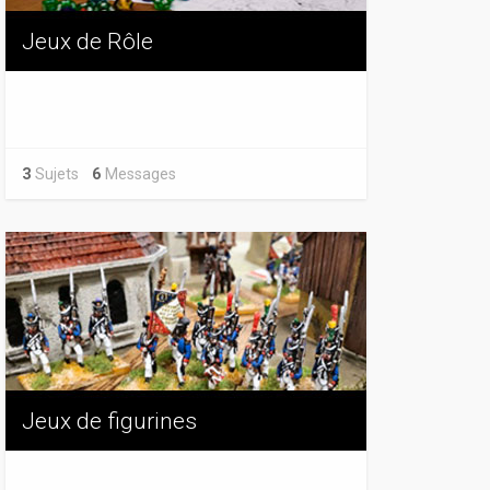
Jeux de Rôle
3
Sujets
6
Messages
Jeux de figurines