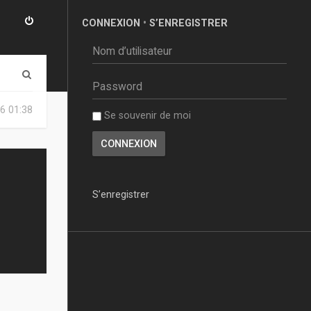
CONNEXION
•
S’ENREGISTRER
R
e
6 01:38
Se souvenir de moi
c
h
e
r
S’enregistrer
c
h
e
r