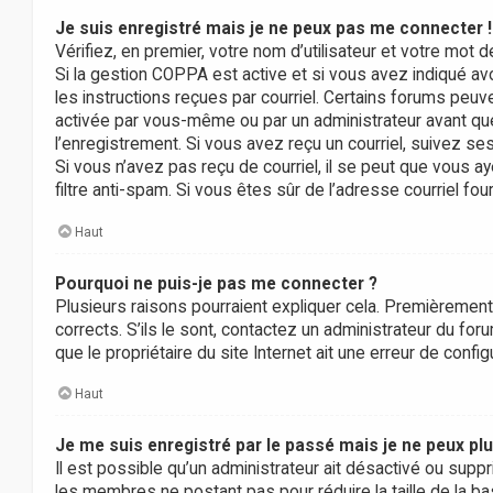
Je suis enregistré mais je ne peux pas me connecter !
Vérifiez, en premier, votre nom d’utilisateur et votre mot de
Si la gestion COPPA est active et si vous avez indiqué av
les instructions reçues par courriel. Certains forums peu
activée par vous-même ou par un administrateur avant que
l’enregistrement. Si vous avez reçu un courriel, suivez ses
Si vous n’avez pas reçu de courriel, il se peut que vous aye
filtre anti-spam. Si vous êtes sûr de l’adresse courriel fou
Haut
Pourquoi ne puis-je pas me connecter ?
Plusieurs raisons pourraient expliquer cela. Premièrement,
corrects. S’ils le sont, contactez un administrateur du for
que le propriétaire du site Internet ait une erreur de configu
Haut
Je me suis enregistré par le passé mais je ne peux pl
Il est possible qu’un administrateur ait désactivé ou supp
les membres ne postant pas pour réduire la taille de la ba