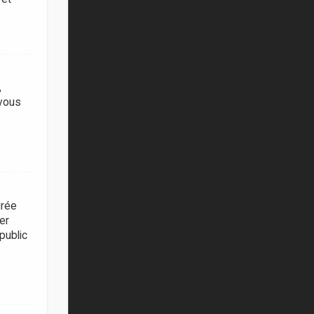
,
 vous
urée
er
public