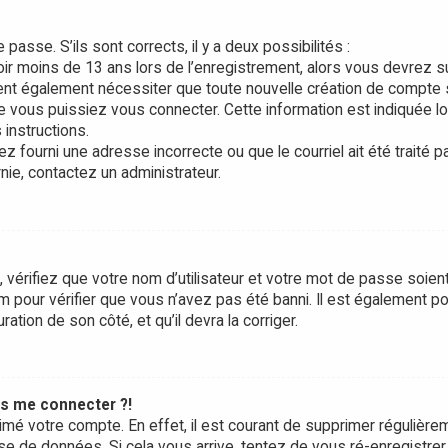
 passe. S’ils sont corrects, il y a deux possibilités :
oir moins de 13 ans lors de l’enregistrement, alors vous devrez s
vent également nécessiter que toute nouvelle création de compte 
 vous puissiez vous connecter. Cette information est indiquée l
 instructions.
z fourni une adresse incorrecte ou que le courriel ait été traité p
rnie, contactez un administrateur.
 vérifiez que votre nom d’utilisateur et votre mot de passe soien
um pour vérifier que vous n’avez pas été banni. Il est également p
ration de son côté, et qu’il devra la corriger.
us me connecter ?!
rimé votre compte. En effet, il est courant de supprimer régulière
se de données. Si cela vous arrive, tentez de vous ré-enregistrer