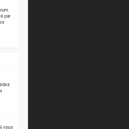
orum.
vé par
ies
cédez
du
Si vous