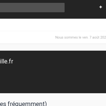
Nous sommes le ven. 7 août 202
le.fr
sées fréquemment)