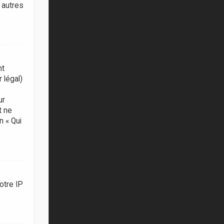
 autres
nt
 légal)
ur
t ne
n « Qui
otre IP