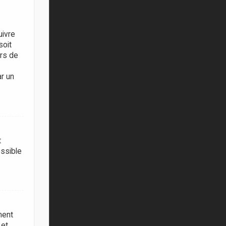
uivre
soit
ors de
ar un
t
ossible
ment
 et